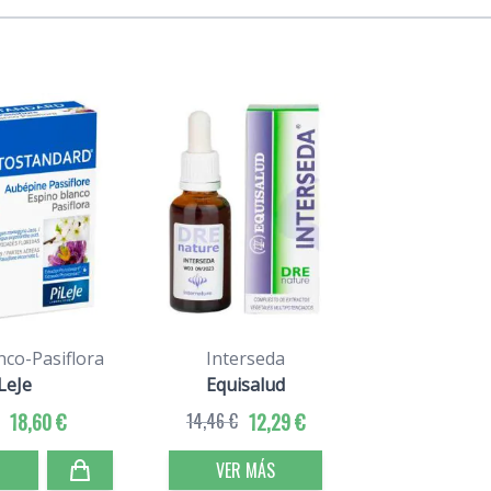
nco-Pasiflora
Interseda
LeJe
Equisalud
18,60 €
14,46 €
12,29 €
VER MÁS