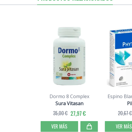
Dormo 8 Complex
Espino Bla
Sura Vitasan
Pi
35,00 €
27,97 €
20,67 €
VER MÁS
VER MÁS