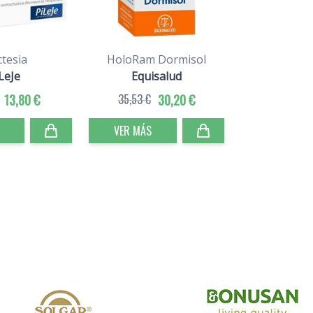
tesia
HoloRam Dormisol
LeJe
Equisalud
13,80 €
35,53 €
30,20 €
VER MÁS