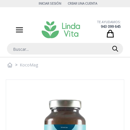
Ir al contenido
INICIAR SESIÓN
CREAR UNA CUENTA
TE AYUDAMOS:
943 099 645
Cart
Buscar
>
KocoMag