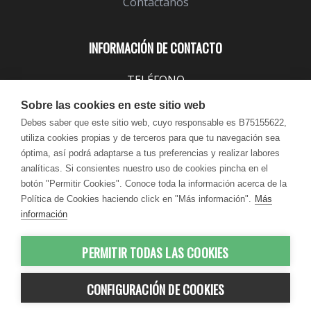
Contáctanos
INFORMACIÓN DE CONTACTO
TELÉFONO
943 099 645
Sobre las cookies en este sitio web
EMAIL
Debes saber que este sitio web, cuyo responsable es B75155622,
utiliza cookies propias y de terceros para que tu navegación sea
info@lindavita.com
óptima, así podrá adaptarse a tus preferencias y realizar labores
HORARIO
analíticas. Si consientes nuestro uso de cookies pincha en el
Lun - Jue / 9:00 - 18:30
botón "Permitir Cookies". Conoce toda la información acerca de la
Política de Cookies haciendo click en "Más información".
Más
Vie / 9:00 - 17:30
información
PERMITIR TODAS LAS COOKIES
© 2012-2026 LindaVita - Todos los
CONFIGURACIÓN DE COOKIES
derechos reservados