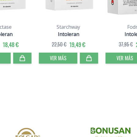
ctase
Starchway
Fod
oleran
Intoleran
Intol
18,48 €
22,50 €
19,49 €
37,95 €
VER MÁS
VER MÁS