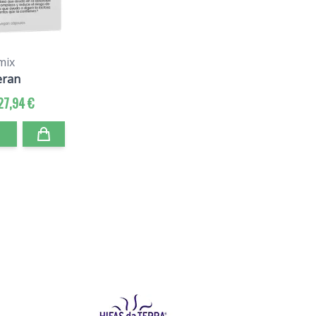
mix
eran
27,94 €