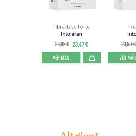
Fibractase Forte
Fru
Intoleran
Int
29,95 €
23,47 €
23,50 €
VER MÁS
VER MÁS