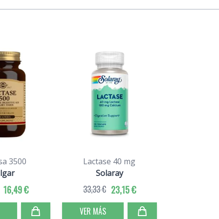
sa 3500
Lactase 40 mg
lgar
Solaray
16,49 €
33,33 €
23,15 €
VER MÁS