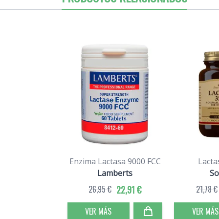
Enzima Lactasa 9000 FCC
Lacta
Lamberts
So
26,95 €
22,91 €
21,78 €
VER MÁS
VER MÁS