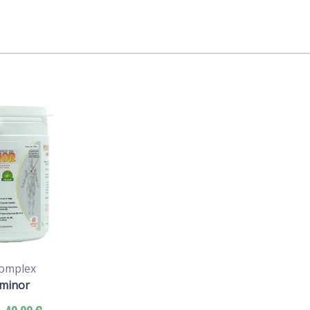
Complex
aminor