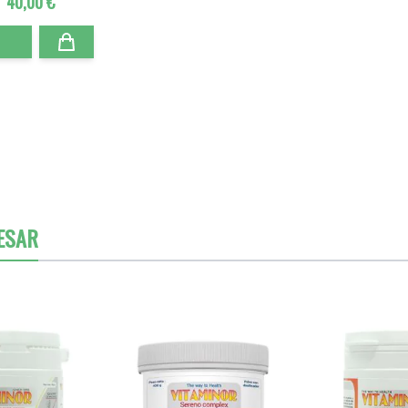
40,00 €
ESAR