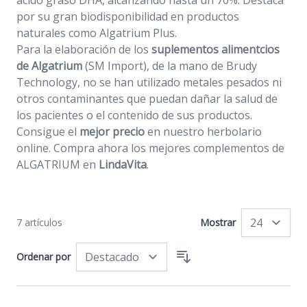
ácido graso DHA, alcanzando hasta un 70%. Destaca
por su gran biodisponibilidad en productos
naturales como Algatrium Plus.
Para la elaboración de los
suplementos alimentcios
de Algatrium
(SM Import), de la mano de Brudy
Technology, no se han utilizado metales pesados ni
otros contaminantes que puedan dañar la salud de
los pacientes o el contenido de sus productos.
Consigue el
mejor precio
en nuestro herbolario
online. Compra ahora los mejores complementos de
ALGATRIUM en
LindaVita
.
7
artículos
Mostrar
po
Ordenar por