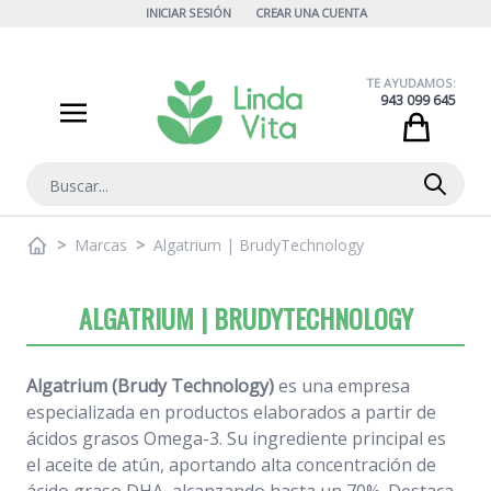
Ir al contenido
INICIAR SESIÓN
CREAR UNA CUENTA
TE AYUDAMOS:
943 099 645
Cart
Buscar
>
Marcas
>
Algatrium | BrudyTechnology
ALGATRIUM | BRUDYTECHNOLOGY
Algatrium (Brudy Technology)
es una empresa
especializada en productos elaborados a partir de
ácidos grasos Omega-3. Su ingrediente principal es
el aceite de atún, aportando alta concentración de