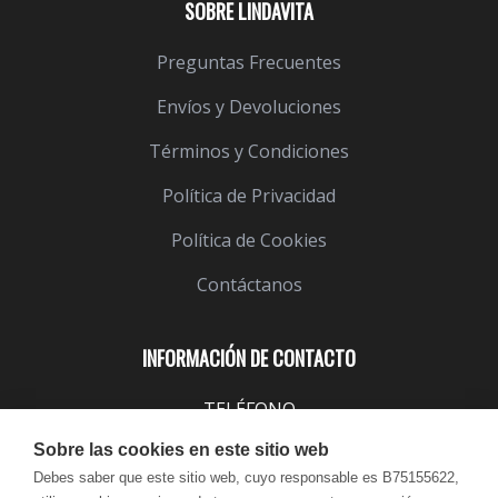
SOBRE LINDAVITA
Preguntas Frecuentes
Envíos y Devoluciones
Términos y Condiciones
Política de Privacidad
Política de Cookies
Contáctanos
INFORMACIÓN DE CONTACTO
TELÉFONO
943 099 645
Sobre las cookies en este sitio web
EMAIL
Debes saber que este sitio web, cuyo responsable es B75155622,