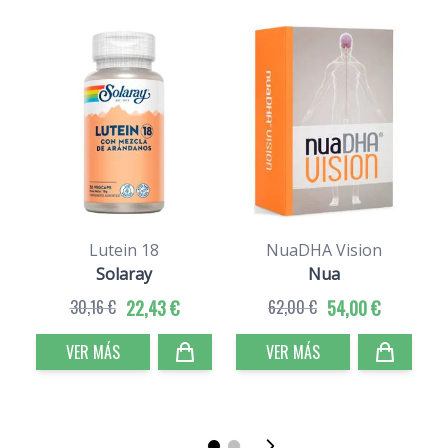
Lutein 18
NuaDHA Vision
Solaray
Nua
30,16 €
22,43 €
62,00 €
54,00 €
VER MÁS
VER MÁS