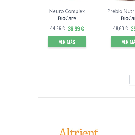
Neuro Complex
Prebio Nutr
BioCare
BioCa
44,86 €
36,99 €
48,60 €
3
VER MÁS
VER M