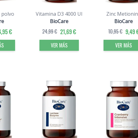
 polvo
Vitamina D3 4000 UI
Zinc Metioni
re
BioCare
BioCare
6,95 €
24,99 €
21,69 €
10,95 €
9,49 
ÁS
VER MÁS
VER MÁS