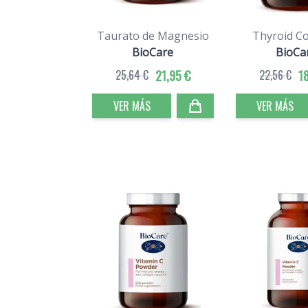
Taurato de Magnesio
Thyroid C
BioCare
BioCa
25,64 €
21,95 €
22,56 €
1
VER MÁS
VER MÁS