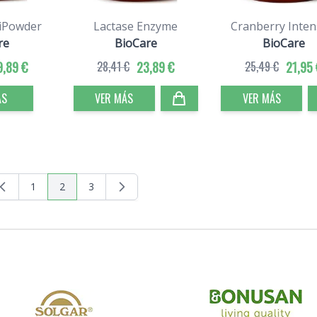
iPowder
Lactase Enzyme
Cranberry Inten
re
BioCare
BioCare
9,89 €
28,41 €
23,89 €
25,49 €
21,95 
ÁS
VER MÁS
VER MÁS
1
2
3
Página
Actualmente estás leyendo página
Página