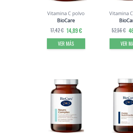
Vitamina C polvo
Vitamina C
BioCare
BioCa
17,42 €
14,89 €
52,56 €
4
VER MÁS
VER M