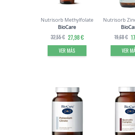
Nutrisorb Methylfolate
Nutrisorb Zin
BioCare
BioCa
32,55 €
27,98 €
19,68 €
17
VER MÁS
VER M