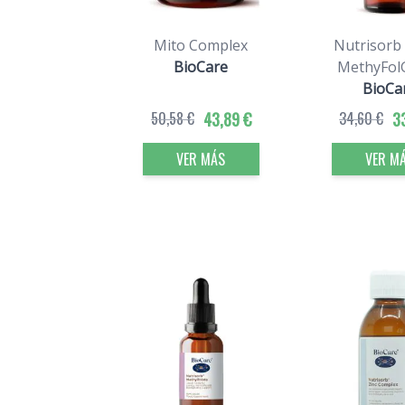
Mito Complex
Nutrisorb 
BioCare
MethyFol
BioCa
50,58 €
43,89 €
34,60 €
3
VER MÁS
VER M