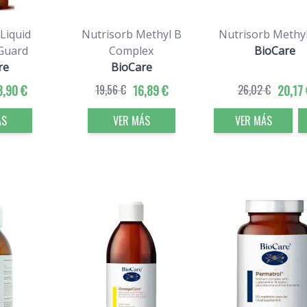
Liquid
Nutrisorb Methyl B
Nutrisorb Methy
Guard
Complex
BioCare
re
BioCare
3,90 €
19,56 €
16,89 €
26,02 €
20,17 
ÁS
VER MÁS
VER MÁS