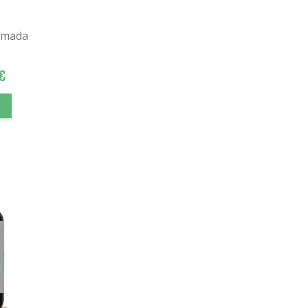
omada
€