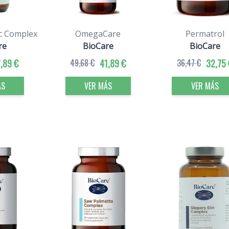
c Complex
OmegaCare
Permatrol
re
BioCare
BioCare
,89 €
49,68 €
41,89 €
36,47 €
32,75 
ÁS
VER MÁS
VER MÁS