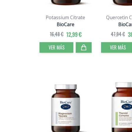
Potassium Citrate
Quercetin 
BioCare
BioCa
16,48 €
12,99 €
47,94 €
3
VER MÁS
VER MÁS