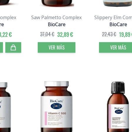
Complex
Saw Palmetto Complex
Slippery Elm Co
re
BioCare
BioCare
8,22 €
37,04 €
32,89 €
22,43 €
19,89 
VER MÁS
VER MÁS