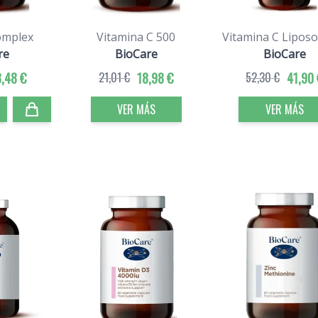
omplex
Vitamina C 500
Vitamina C Lipos
re
BioCare
BioCare
8,48 €
21,01 €
18,98 €
52,30 €
41,90 
VER MÁS
VER MÁS