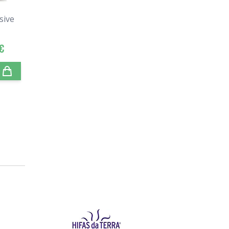
sive
€