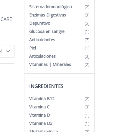
Sistema Inmunológico
(2)
Enzimas Digestivas
(3)
IOCARE
Depurativo
(5)
Glucosa en sangre
(1)
Antioxidantes
(7)
Piel
(1)
por página
Articulaciones
(3)
Vitaminas | Minerales
(2)
INGREDIENTES
Vitamina B12
(2)
Vitamina C
(3)
Vitamina D
(1)
Vitamina D3
(1)
Multivitamínico
(2)