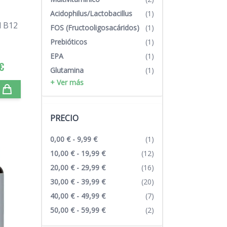
Acidophilus/Lactobacillus
(1)
l B12
FOS (Fructooligosacáridos)
(1)
Prebióticos
(1)
EPA
(1)
€
Glutamina
(1)
+ Ver más
PRECIO
0,00 €
-
9,99 €
(1)
10,00 €
-
19,99 €
(12)
20,00 €
-
29,99 €
(16)
30,00 €
-
39,99 €
(20)
40,00 €
-
49,99 €
(7)
50,00 €
-
59,99 €
(2)