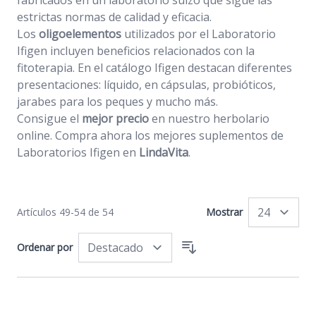
fabricados en un laboratorio suizo que sigue las
estrictas normas de calidad y eficacia.
Los
oligoelementos
utilizados por el Laboratorio
Ifigen incluyen beneficios relacionados con la
fitoterapia. En el catálogo Ifigen destacan diferentes
presentaciones: líquido, en cápsulas, probióticos,
jarabes para los peques y mucho más.
Consigue el
mejor precio
en nuestro herbolario
online. Compra ahora los mejores suplementos de
Laboratorios Ifigen en
LindaVita
.
Artículos
49
-
54
de
54
Mostrar
po
Ordenar por