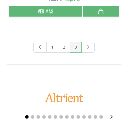
VER MÁS
1
2
3
Página
Página
Actualmente estás leyendo 