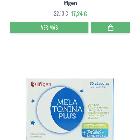
Ifigen
22,13 €
17,24 €
VER MÁS