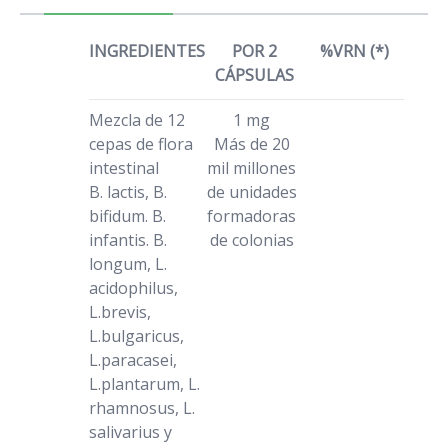
INGREDIENTES
POR 2
%VRN (*)
CÁPSULAS
Mezcla de 12
1 mg
cepas de flora
Más de 20
intestinal
mil millones
B. lactis, B.
de unidades
bifidum. B.
formadoras
infantis. B.
de colonias
longum, L.
acidophilus,
L.brevis,
L.bulgaricus,
L.paracasei,
L.plantarum, L.
rhamnosus, L.
salivarius y