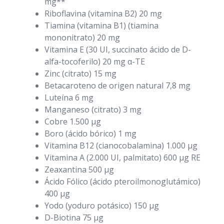
mg**
Riboflavina (vitamina B2) 20 mg
Tiamina (vitamina B1) (tiamina
mononitrato) 20 mg
Vitamina E (30 UI, succinato ácido de D-
alfa-tocoferilo) 20 mg α-TE
Zinc (citrato) 15 mg
Betacaroteno de origen natural 7,8 mg
Luteína 6 mg
Manganeso (citrato) 3 mg
Cobre 1.500 µg
Boro (ácido bórico) 1 mg
Vitamina B12 (cianocobalamina) 1.000 µg
Vitamina A (2.000 UI, palmitato) 600 µg RE
Zeaxantina 500 µg
Ácido Fólico (ácido pteroilmonoglutámico)
400 µg
Yodo (yoduro potásico) 150 µg
D-Biotina 75 µg