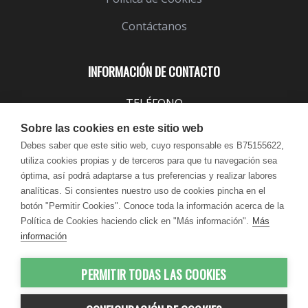
Contáctanos
INFORMACIÓN DE CONTACTO
TELÉFONO
943 099 645
Sobre las cookies en este sitio web
EMAIL
Debes saber que este sitio web, cuyo responsable es B75155622,
utiliza cookies propias y de terceros para que tu navegación sea
info@lindavita.com
óptima, así podrá adaptarse a tus preferencias y realizar labores
HORARIO
analíticas. Si consientes nuestro uso de cookies pincha en el
Lun - Jue / 9:00 - 18:30
botón "Permitir Cookies". Conoce toda la información acerca de la
Política de Cookies haciendo click en "Más información".
Más
Vie / 9:00 - 17:30
información
PERMITIR TODAS LAS COOKIES
© 2012-2026 LindaVita - Todos los