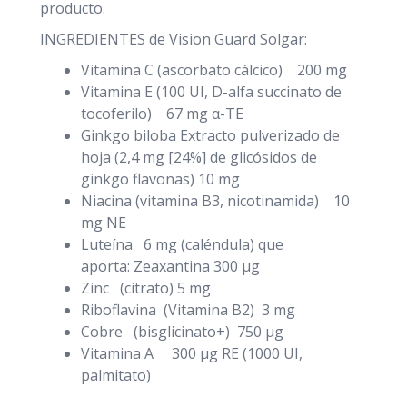
producto.
INGREDIENTES de Vision Guard Solgar:
Vitamina C (ascorbato cálcico) 200 mg
Vitamina E (100 UI, D-alfa succinato de
tocoferilo) 67 mg α-TE
Ginkgo biloba Extracto pulverizado de
hoja (2,4 mg [24%] de glicósidos de
ginkgo flavonas) 10 mg
Niacina (vitamina B3, nicotinamida) 10
mg NE
Luteína 6 mg (caléndula) que
aporta: Zeaxantina 300 μg
Zinc (citrato) 5 mg
Riboflavina (Vitamina B2) 3 mg
Cobre (bisglicinato+) 750 μg
Vitamina A 300 μg RE (1000 UI,
palmitato)