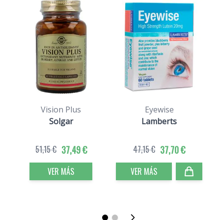
Vision Plus
Eyewise
Solgar
Lamberts
51,15 €
37,49 €
47,15 €
37,70 €
VER MÁS
VER MÁS