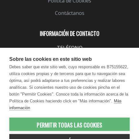
Política de Cookies
Contáctanos
INFORMACIÓN DE CONTACTO
TELÉFONO
943 099 645
Sobre las cookies en este sitio web
EMAIL
Debes saber que este sitio web, cuyo responsable es B75155622,
utiliza cookies propias y de terceros para que tu navegación sea
info@lindavita.com
óptima, así podrá adaptarse a tus preferencias y realizar labores
HORARIO
analíticas. Si consientes nuestro uso de cookies pincha en el
Lun - Jue / 9:00 - 18:30
botón "Permitir Cookies". Conoce toda la información acerca de la
Política de Cookies haciendo click en "Más información".
Más
Vie / 9:00 - 17:30
información
PERMITIR TODAS LAS COOKIES
© 2012-2026 LindaVita - Todos los