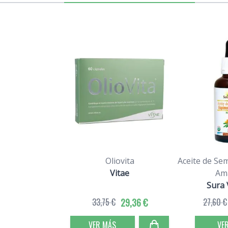
Oliovita
Aceite de Sem
Vitae
Ama
Sura 
33,75 €
29,36 €
27,60 €
VER MÁS
VE