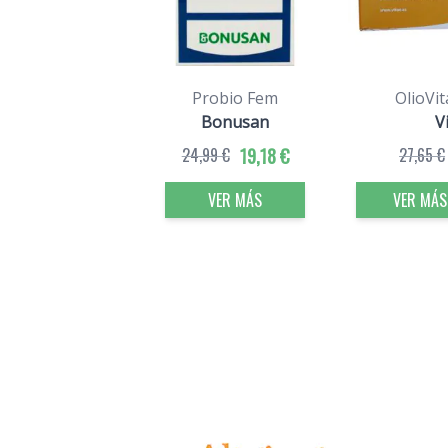
Probio Fem
OlioVit
Bonusan
V
24,99 €
19,18 €
27,65 €
VER MÁS
VER MÁS