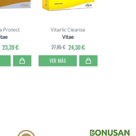
a Protect
Vitarlic Cleanse
itae
Vitae
23,39 €
27,95 €
24,30 €
VER MÁS