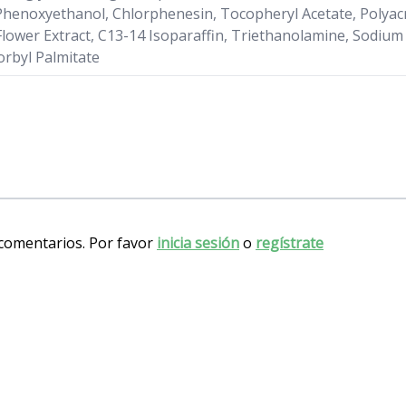
, Phenoxyethanol, Chlorphenesin, Tocopheryl Acetate, Polya
is Flower Extract, C13-14 Isoparaffin, Triethanolamine, Sodi
rbyl Palmitate
 comentarios. Por favor
inicia sesión
o
regístrate