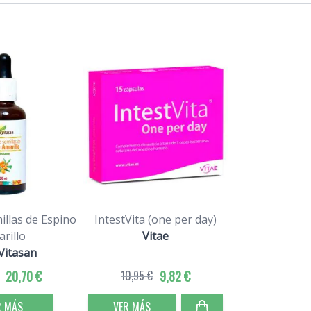
illas de Espino
IntestVita (one per day)
rillo
Vitae
Vitasan
20,70 €
10,95 €
9,82 €
R MÁS
VER MÁS