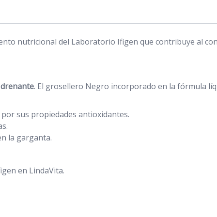
to nutricional del Laboratorio Ifigen que contribuye al cont
 drenante
. El grosellero Negro incorporado en la fórmula líq
por sus propiedades antioxidantes.
as.
en la garganta.
gen en LindaVita.