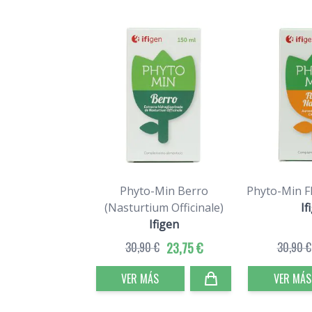
Phyto-Min Berro
Phyto-Min F
(Nasturtium Officinale)
If
Ifigen
30,90 €
23,75 €
30,90 €
VER MÁS
VER MÁS