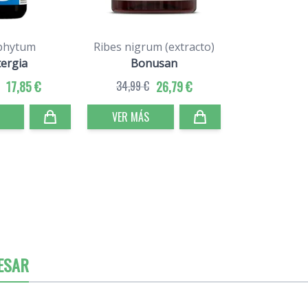
phytum
Ribes nigrum (extracto)
ergia
Bonusan
17,85 €
34,99 €
26,79 €
VER MÁS
ESAR