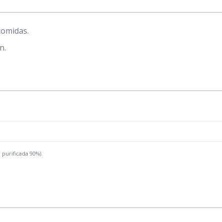
 comidas.
n.
 purificada 90%).