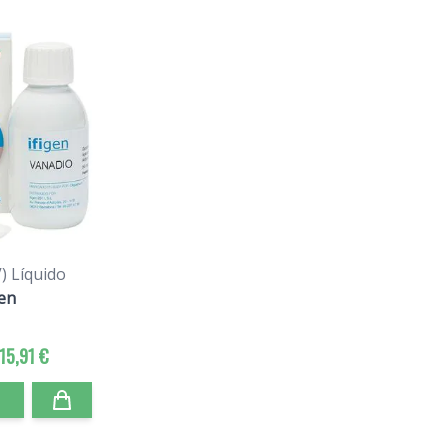
) Líquido
gen
15,91 €