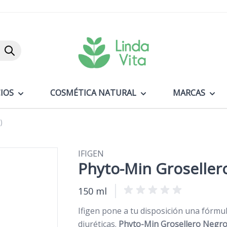
Buscar
IOS
COSMÉTICA NATURAL
MARCAS
)
IFIGEN
Phyto-Min Groseller
150 ml
Ifigen pone a tu disposición una fórmu
diuréticas.
Phyto-Min Grosellero Negr