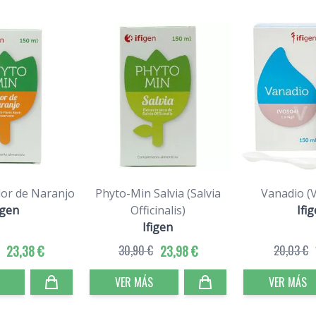
lor de Naranjo
Phyto-Min Salvia (Salvia
Vanadio (V
igen
Officinalis)
Ifi
Ifigen
23,38 €
30,90 €
23,98 €
20,03 €
VER MÁS
VER MÁS