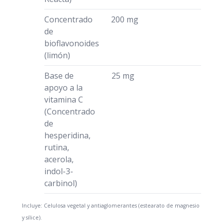
Concentrado
200 mg
de
bioflavonoides
(limón)
Base de
25 mg
apoyo a la
vitamina C
(Concentrado
de
hesperidina,
rutina,
acerola,
indol-3-
carbinol)
Incluye: Celulosa vegetal y antiaglomerantes (estearato de magnesio
y sílice).