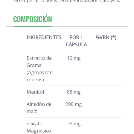
No superar la dosis recomendada por Catalysis.
COMPOSICIÓN
INGREDIENTES
POR 1
%VRN (*)
CÁPSULA
Extracto de
12 mg
Grama
(Agropyron
repens)
Manitol
88 mg
Almidón de
200 mg
maíz
Silicato
25 mg
Magnésico