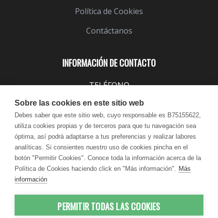
Política de Cookies
Contáctanos
INFORMACIÓN DE CONTACTO
TELÉFONO
943 099 645
Sobre las cookies en este sitio web
EMAIL
Debes saber que este sitio web, cuyo responsable es B75155622,
utiliza cookies propias y de terceros para que tu navegación sea
info@lindavita.com
óptima, así podrá adaptarse a tus preferencias y realizar labores
HORARIO
analíticas. Si consientes nuestro uso de cookies pincha en el
Lun - Jue / 9:00 - 18:30
botón "Permitir Cookies". Conoce toda la información acerca de la
Política de Cookies haciendo click en "Más información".
Más
Vie / 9:00 - 17:30
información
PERMITIR TODAS LAS COOKIES