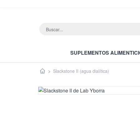
Ir al contenido
SUPLEMENTOS ALIMENTICI
>
Slackstone II (agua dialítica)