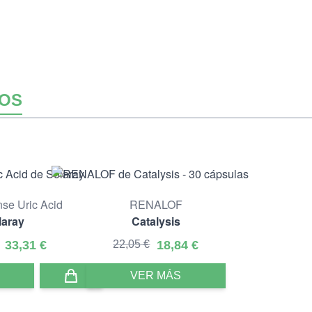
OS
nse Uric Acid
RENALOF
laray
Catalysis
33,31 €
22,05 €
18,84 €
VER MÁS