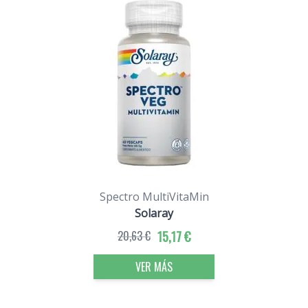
Spectro MultiVitaMin
Solaray
20,63 €
15,17 €
VER MÁS