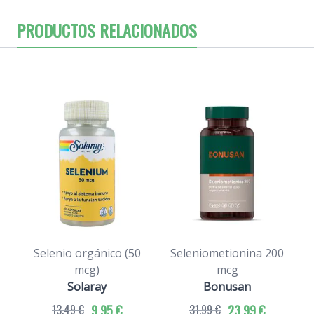
PRODUCTOS RELACIONADOS
Selenio orgánico (50
Seleniometionina 200
mcg)
mcg
Solaray
Bonusan
13,49 €
9,95 €
31,99 €
23,99 €