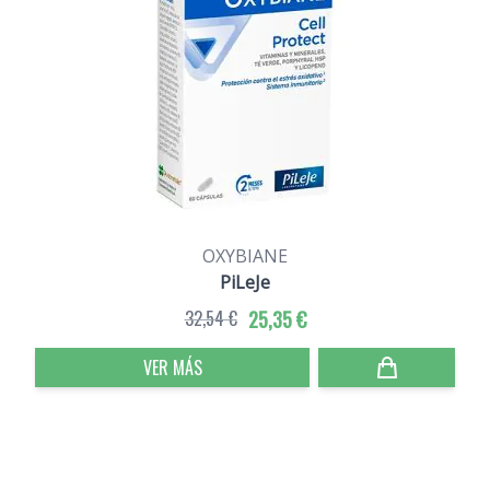
OXYBIANE
PiLeJe
32,54 €
25,35 €
VER MÁS