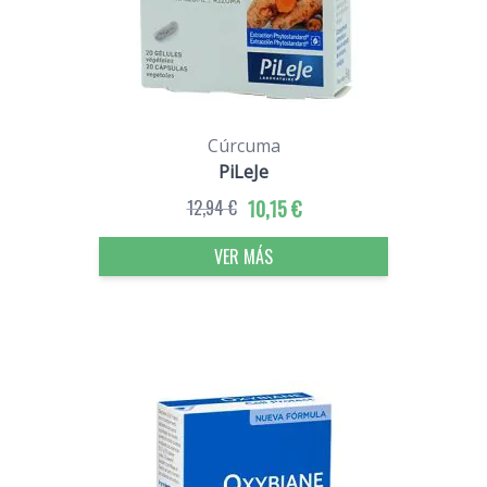
Cúrcuma
PiLeJe
12,94 €
10,15 €
VER MÁS