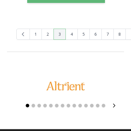
1
2
3
4
5
6
7
8
Página
Página
Actualmente estás leyendo página
Página
Página
Página
Página
Página