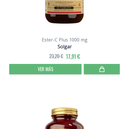
Ester-C Plus 1000 mg
Solgar
23,20 €
17,91 €
VER MÁS