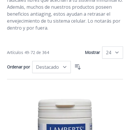
radicales libres que acechan a tu sistema inmunitario.
Además, muchos de nuestros productos poseen
beneficios antiaging, estos ayudan a retrasar el
envejecimiento de tu sistema celular. Lo notarás por
dentro y por fuera.
Artículos
49
-
72
de
364
Mostrar
po
Ordenar por