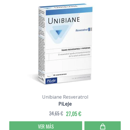
Unibiane Resveratrol
PiLeJe
34,65 €
27,05 €
VER MÁS