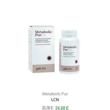
Metabolic Pur
LCN
31,78 €
24,68 €