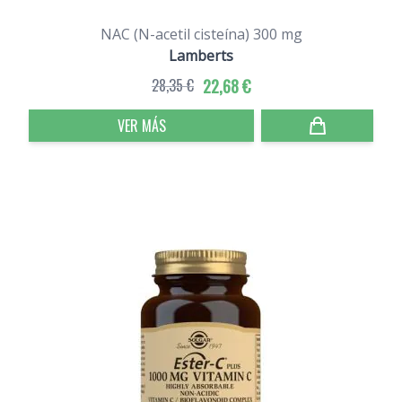
NAC (N-acetil cisteína) 300 mg
Lamberts
28,35 €
22,68 €
VER MÁS