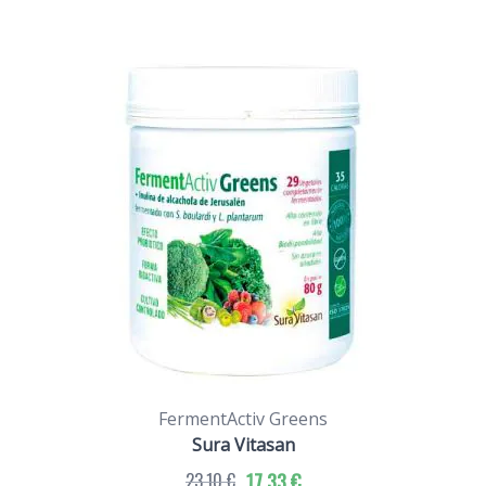
FermentActiv Greens
Sura Vitasan
23,10 €
17,33 €