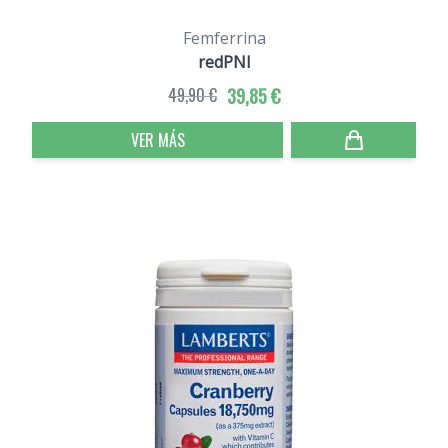
Femferrina
redPNI
49,90 €
39,85 €
VER MÁS