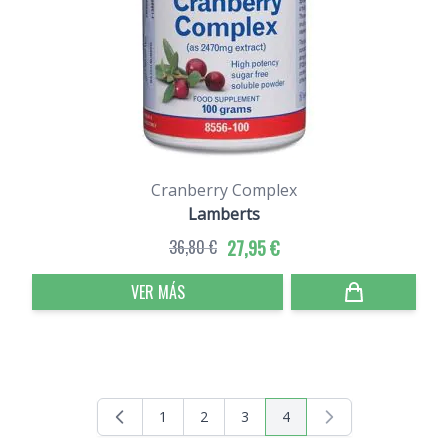
Cranberry Complex
Lamberts
36,80 €
27,95 €
VER MÁS
1
2
3
4
Página
Página
Página
Actualmente estás leyend