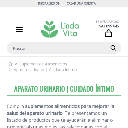
Ir al contenido
INICIAR SESIÓN
CREAR UNA CUENTA
TE AYUDAMOS:
943 099 645
Cart
Buscar
>
Suplementos Alimenticios
>
Aparato Urinario | Cuidado íntimo
APARATO URINARIO | CUIDADO ÍNTIMO
Compra
suplementos alimenticios para mejorar la
salud del aparato urinario
. Te presentamos un
listado de productos que te ayudarán a eliminar o
prevenir algunas molestias relacionadas con el