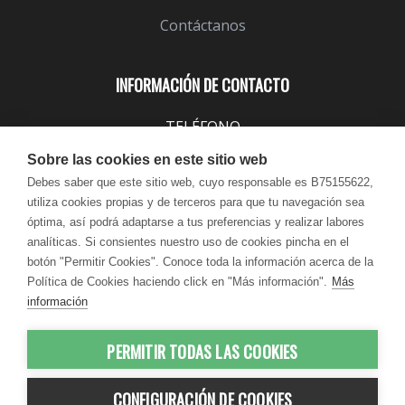
Contáctanos
INFORMACIÓN DE CONTACTO
TELÉFONO
943 099 645
Sobre las cookies en este sitio web
EMAIL
Debes saber que este sitio web, cuyo responsable es B75155622,
utiliza cookies propias y de terceros para que tu navegación sea
info@lindavita.com
óptima, así podrá adaptarse a tus preferencias y realizar labores
HORARIO
analíticas. Si consientes nuestro uso de cookies pincha en el
Lun - Jue / 9:00 - 18:30
botón "Permitir Cookies". Conoce toda la información acerca de la
Política de Cookies haciendo click en "Más información".
Más
Vie / 9:00 - 17:30
información
PERMITIR TODAS LAS COOKIES
© 2012-2026 LindaVita - Todos los
CONFIGURACIÓN DE COOKIES
derechos reservados