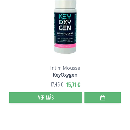
Intim Mousse
KeyOxygen
17,45 €
15,71 €
VER MÁS