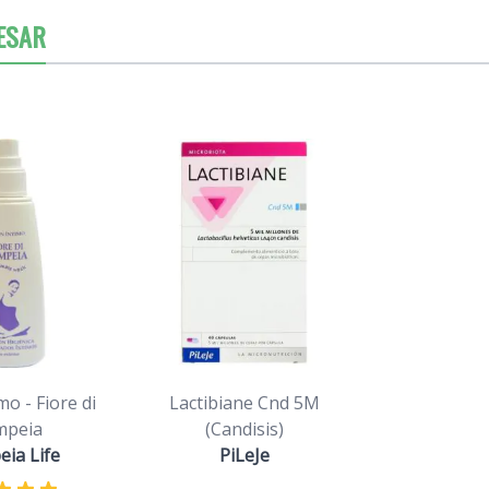
ESAR
mo - Fiore di
Lactibiane Cnd 5M
mpeia
(Candisis)
ia Life
PiLeJe