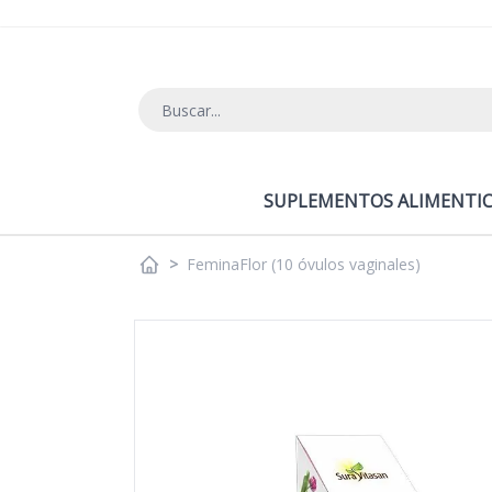
Ir al contenido
SUPLEMENTOS ALIMENTIC
>
FeminaFlor (10 óvulos vaginales)