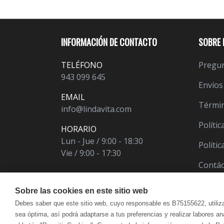
INFORMACIÓN DE CONTACTO
SOBRE 
TELÉFONO
Pregun
943 099 645
Envíos
EMAIL
Términ
info@lindavita.com
Polític
HORARIO
Lun - Jue / 9:00 - 18:30
Políti
Vie / 9:00 - 17:30
Contá
Sobre las cookies en este sitio web
Debes saber que este sitio web, cuyo responsable es B75155622, utiliz
sea óptima, así podrá adaptarse a tus preferencias y realizar labores a