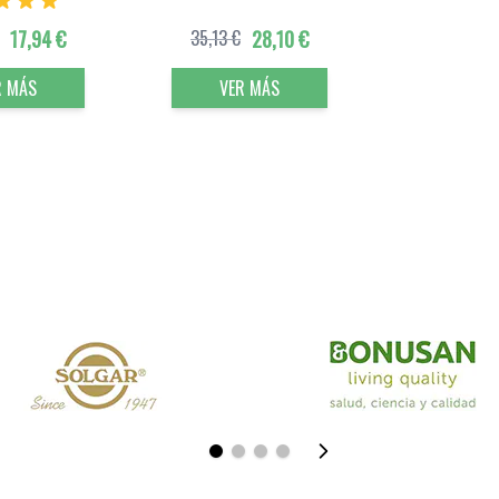
17,94 €
35,13 €
28,10 €
R MÁS
VER MÁS