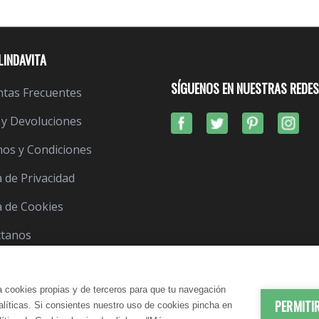
LINDAVITA
SÍGUENOS EN NUESTRAS REDES
tas Frecuentes
 y Devoluciones
os y Condiciones
a de Privacidad
ca de Cookies
ctanos
a cookies propias y de terceros para que tu navegación
PERMITI
nalíticas. Si consientes nuestro uso de cookies pincha en