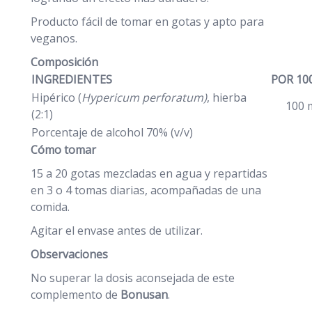
Producto fácil de tomar en gotas y apto para
veganos.
Composición
INGREDIENTES
POR 10
Hipérico (
Hypericum perforatum)
, hierba
100 
(2:1)
Porcentaje de alcohol 70% (v/v)
Cómo tomar
15 a 20 gotas mezcladas en agua y repartidas
en 3 o 4 tomas diarias, acompañadas de una
comida.
Agitar el envase antes de utilizar.
Observaciones
No superar la dosis aconsejada de este
complemento de
Bonusan
.