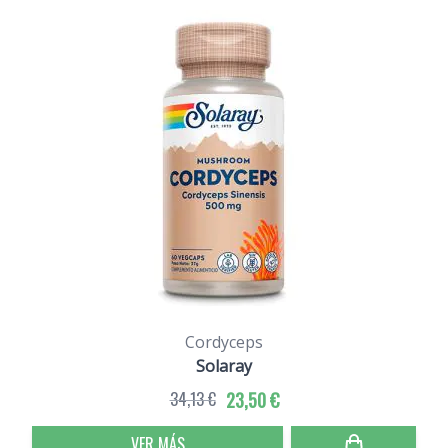
Cordyceps
Solaray
34,13 €
23,50 €
VER MÁS