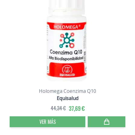
Holomega Coenzima Q10
Equisalud
44,34 €
37,69 €
VER MÁS