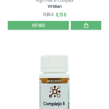
High Five B-Complex
Viridian
11,85 €
8,15 €
VER MÁS