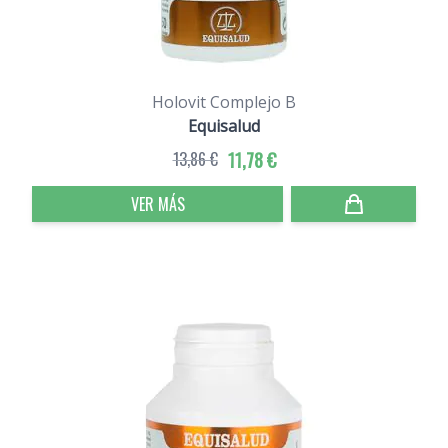
Holovit Complejo B
Equisalud
13,86 €
11,78 €
VER MÁS