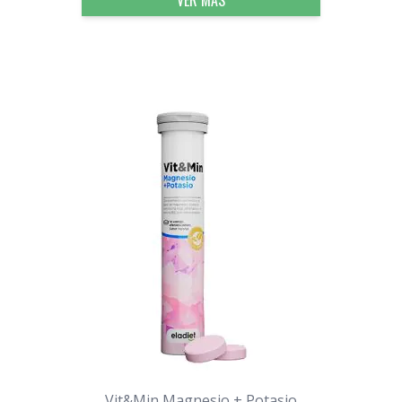
VER MÁS
Vit&Min Magnesio + Potasio