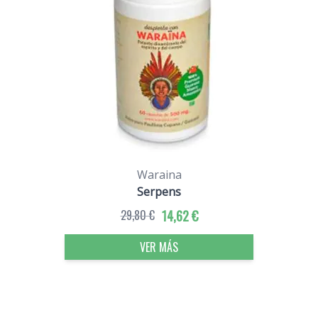
Waraina
Serpens
29,80 €
14,62 €
VER MÁS