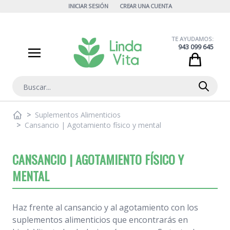
Ir al contenido
INICIAR SESIÓN
CREAR UNA CUENTA
TE AYUDAMOS:
943 099 645
Cart
Buscar
>
Suplementos Alimenticios
>
Cansancio | Agotamiento físico y mental
CANSANCIO | AGOTAMIENTO FÍSICO Y
MENTAL
Haz frente al cansancio y al agotamiento con los
suplementos alimenticios que encontrarás en