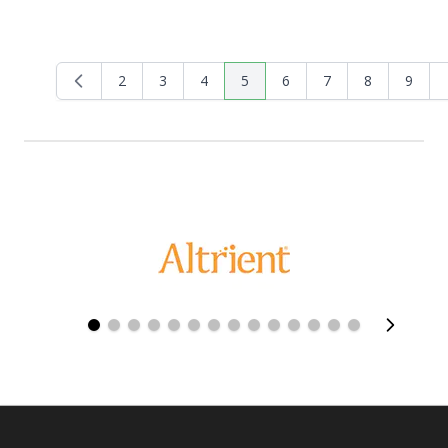
2
3
4
5
6
7
8
9
Página
Página
Página
Actualmente estás leyendo pág
Página
Página
Página
Página