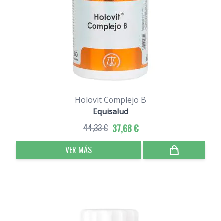
Holovit Complejo B
Equisalud
44,33 €
37,68 €
VER MÁS