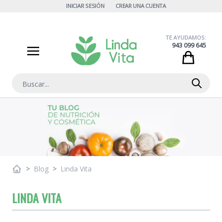
Ir al contenido
INICIAR SESIÓN
CREAR UNA CUENTA
TE AYUDAMOS:
943 099 645
Cart
Buscar
>
Blog
>
Linda Vita
LINDA VITA