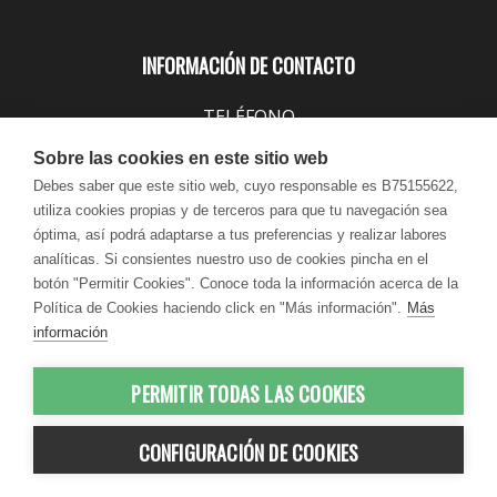
INFORMACIÓN DE CONTACTO
TELÉFONO
943 099 645
Sobre las cookies en este sitio web
EMAIL
Debes saber que este sitio web, cuyo responsable es B75155622,
utiliza cookies propias y de terceros para que tu navegación sea
info@lindavita.com
óptima, así podrá adaptarse a tus preferencias y realizar labores
HORARIO
analíticas. Si consientes nuestro uso de cookies pincha en el
Lun - Jue / 9:00 - 18:30
botón "Permitir Cookies". Conoce toda la información acerca de la
Política de Cookies haciendo click en "Más información".
Más
Vie / 9:00 - 17:30
información
PERMITIR TODAS LAS COOKIES
© 2012-2026 LindaVita - Todos los
CONFIGURACIÓN DE COOKIES
derechos reservados