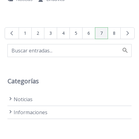
1
2
3
4
5
6
7
8
Página
Página
Página
Página
Página
Página
Actualmente estás 
Página
Categorías
Noticias
Informaciones